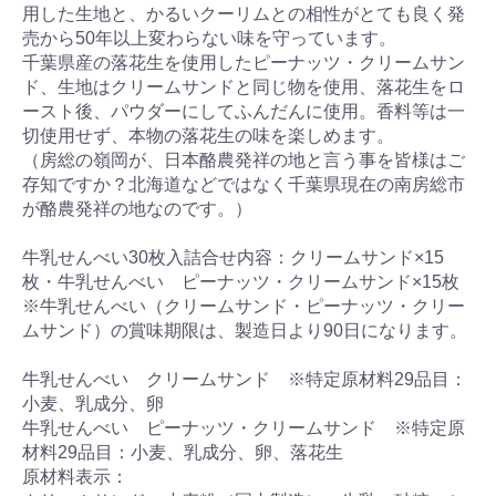
用した生地と、かるいクーリムとの相性がとても良く発
売から50年以上変わらない味を守っています。
千葉県産の落花生を使用したピーナッツ・クリームサン
ド、生地はクリームサンドと同じ物を使用、落花生をロ
ースト後、パウダーにしてふんだんに使用。香料等は一
切使用せず、本物の落花生の味を楽しめます。
（房総の嶺岡が、日本酪農発祥の地と言う事を皆様はご
存知ですか？北海道などではなく千葉県現在の南房総市
が酪農発祥の地なのです。）
牛乳せんべい30枚入詰合せ内容：クリームサンド×15
枚・牛乳せんべい ピーナッツ・クリームサンド×15枚
※牛乳せんべい（クリームサンド・ピーナッツ・クリー
ムサンド）の賞味期限は、製造日より90日になります。
牛乳せんべい クリームサンド ※特定原材料29品目：
小麦、乳成分、卵
牛乳せんべい ピーナッツ・クリームサンド ※特定原
材料29品目：小麦、乳成分、卵、落花生
原材料表示：